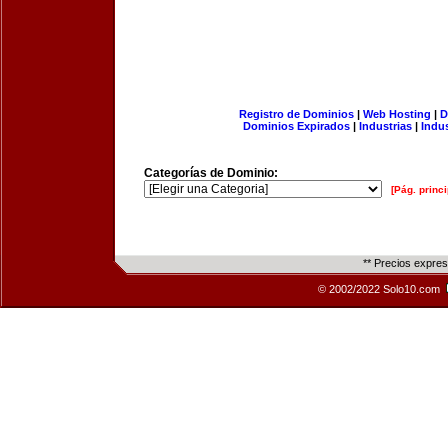
Registro de Dominios
|
Web Hosting
|
D
Dominios Expirados
|
Industrias
|
Indu
Categorías de Dominio:
[Pág. princi
** Precios expre
© 2002/2022 Solo10.com