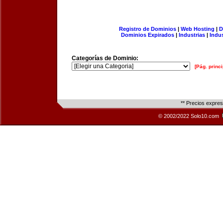
Registro de Dominios
|
Web Hosting
|
D
Dominios Expirados
|
Industrias
|
Indu
Categorías de Dominio:
[Pág. princi
** Precios expre
© 2002/2022 Solo10.com