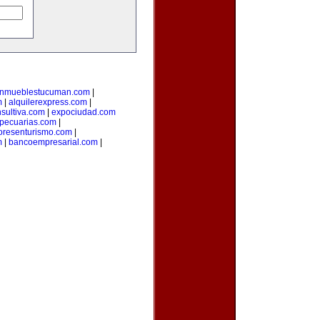
inmueblestucuman.com
|
m
|
alquilerexpress.com
|
sultiva.com
|
expociudad.com
opecuarias.com
|
oresenturismo.com
|
m
|
bancoempresarial.com
|