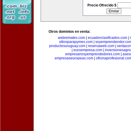
Precio Ofrecido $
Otros dominios en venta:
webremates.com
|
ecuadorclasificados.com
|
sitiosparapymes.com
|
soyemprendendor.co
productosuruguay.com
|
reservaweb.com
|
ventacon
|
euroempresa.com
|
inversionesagr
empresariosyemprendedores.com
|
ases
empresaseuropeas.com
|
oficinaprofesional.co