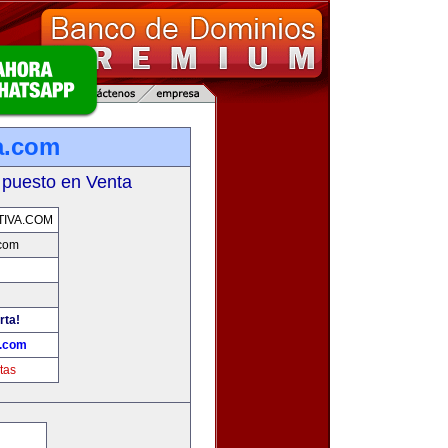
a.com
 puesto en Venta
IVA.COM
.com
rta!
a.com
tas