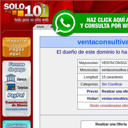
ventaconsultiv
El dueño de este dominio lo ha
Mayusculas:
VENTACONSULT
Minusculas:
ventaconsultiva
Longitud:
15 caracteres
Categorias:
Sin Clasificar
Precio:
Realizar una ofe
Visitar!
ventaconsultiv
Serán consideradas ofer
Realizar una Oferta