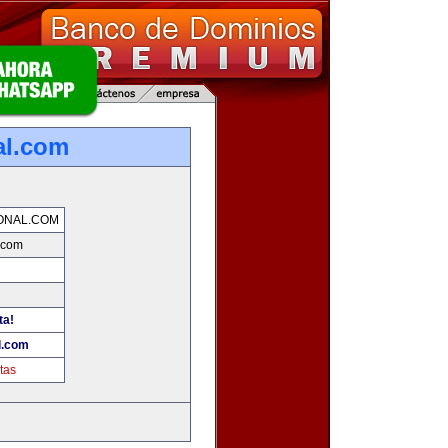
al.com
ONAL.COM
.com
ta!
l.com
tas