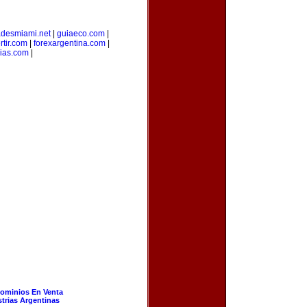
adesmiami.net
|
guiaeco.com
|
rtir.com
|
forexargentina.com
|
cias.com
|
ominios En Venta
strias Argentinas