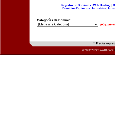
Registro de Dominios
|
Web Hosting
|
D
Dominios Expirados
|
Industrias
|
Indu
Categorías de Dominio:
[Pág. princi
** Precios expre
© 2002/2022 Solo10.com