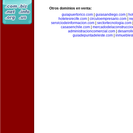
Otros dominios en venta:
guiapuertorico.com
|
guiasandiego.com
|
ho
hotelesrecife.com
|
circuloempresario.com
|
re
serviciodeinformacion.com
|
sectortecnologia.com
casasenchile.com
|
mercadodelaconstruccio
administracioncomercial.com
|
desarrol
guiadepuntadeleste.com
|
inmuebles