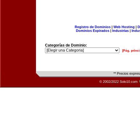
Registro de Dominios
|
Web Hosting
|
D
Dominios Expirados
|
Industrias
|
Indu
Categorías de Dominio:
[Pág. princi
** Precios expre
© 2002/2022 Solo10.com