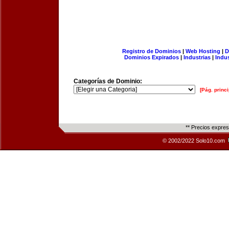
Registro de Dominios
|
Web Hosting
|
D
Dominios Expirados
|
Industrias
|
Indu
Categorías de Dominio:
[Pág. princi
** Precios expre
© 2002/2022 Solo10.com