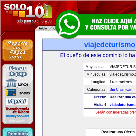
viajedeturism
El dueño de este dominio lo ha
Mayusculas:
VIAJEDETURI
Minusculas:
viajedeturismo
Longitud:
14 caracteres
Categorias:
Sin Clasificar
Precio:
Realizar una of
Visitar!
viajedeturism
Serán consideradas ofer
Realizar una Oferta