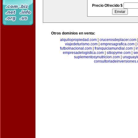
Precio Ofrecido $
Otros dominios en venta:
alquilopropiedad.com
|
crucerosdeplacer.com
viajedeturismo.com
|
empresagrafica.com
|
futbolnacional.com
|
franquiciamundial.com
|
i
empresadelogistica.com
|
sitiopyme.com
|
se
suplementosynutricion.com
|
uruguayi
consultoriadeinversiones