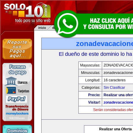
zonadevacacion
El dueño de este dominio lo ha
Mayusculas:
ZONADEVACACI
Minusculas:
zonadevacacione
Longitud:
16 caracteres
Categorias:
Sin Clasificar
Precio:
Realizar una ofer
Visitar!
zonadevacacion
Serán consideradas ofer
Realizar una Oferta