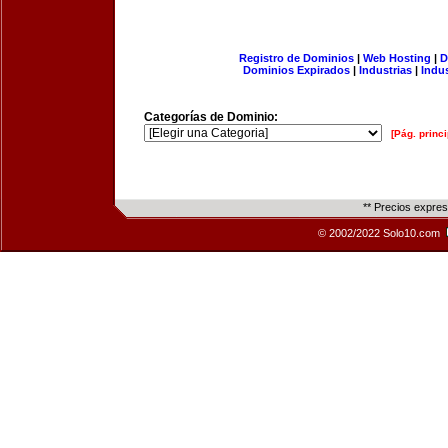
Registro de Dominios
|
Web Hosting
|
D
Dominios Expirados
|
Industrias
|
Indu
Categorías de Dominio:
[Pág. princi
** Precios expre
© 2002/2022 Solo10.com