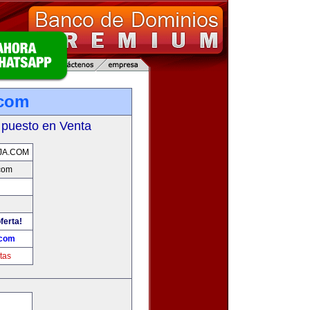
.com
 puesto en Venta
JA.COM
com
ferta!
.com
tas