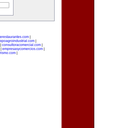
erestaurantes.com
|
xpoagroindustrial.com
|
|
consultoracomercial.com
|
|
empresasycomercios.com
|
rismo.com
|