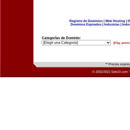
Registro de Dominios
|
Web Hosting
|
D
Dominios Expirados
|
Industrias
|
Indu
Categorías de Dominio:
[Pág. princi
** Precios expre
© 2002/2022 Solo10.com