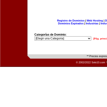
Registro de Dominios
|
Web Hosting
|
D
Dominios Expirados
|
Industrias
|
Indu
Categorías de Dominio:
[Pág. princi
** Precios expre
© 2002/2022 Solo10.com