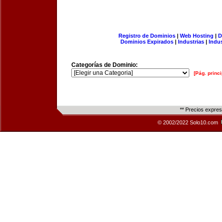
Registro de Dominios
|
Web Hosting
|
D
Dominios Expirados
|
Industrias
|
Indu
Categorías de Dominio:
[Pág. princi
** Precios expre
© 2002/2022 Solo10.com