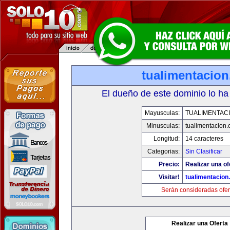
tualimentacio
El dueño de este dominio lo ha
Mayusculas:
TUALIMENTAC
Minusculas:
tualimentacion
Longitud:
14 caracteres
Categorias:
Sin Clasificar
Precio:
Realizar una of
Visitar!
tualimentacion
Serán consideradas ofer
Realizar una Oferta