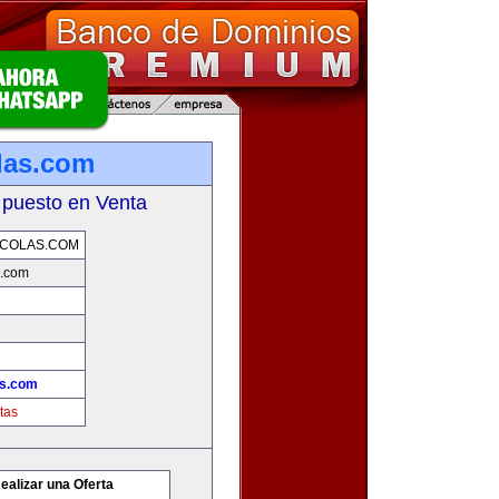
las.com
 puesto en Venta
ICOLAS.COM
s.com
as.com
tas
ealizar una Oferta