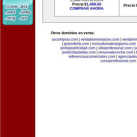
COMPRAR AHORA
Precio $
1,499.00
Precio 
COMPRAR AHORA
Otros dominios en venta:
uscompras.com
|
ventabienesraices.com
|
ventain
|
granoferta.com
|
consultoriadeseguros.com
portalpublicidad.com
|
sitioprofesional.com
|
s
publicidadaldia.com
|
renuevatucoche.com
|
referenciascomerciales.com
|
agenciadev
cursoprofesional.com