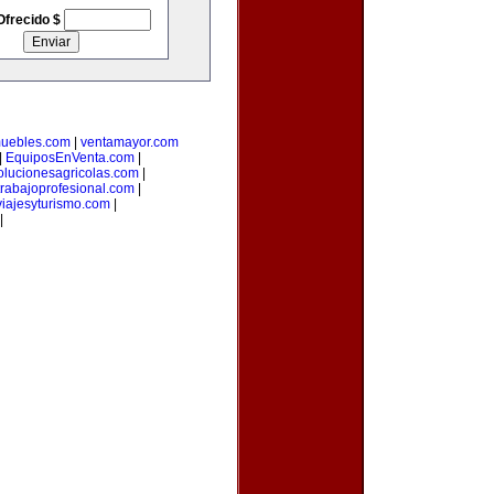
Ofrecido $
muebles.com
|
ventamayor.com
|
EquiposEnVenta.com
|
olucionesagricolas.com
|
trabajoprofesional.com
|
iajesyturismo.com
|
|