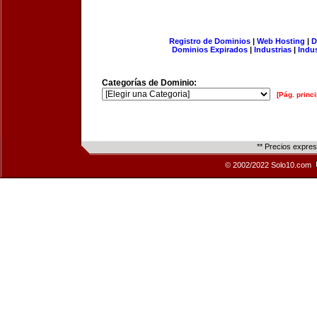
Registro de Dominios
|
Web Hosting
|
D
Dominios Expirados
|
Industrias
|
Indu
Categorías de Dominio:
[Pág. princi
** Precios expre
© 2002/2022 Solo10.com