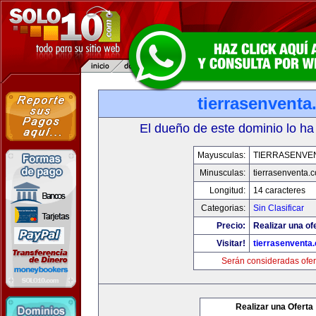
tierrasenvent
El dueño de este dominio lo ha
Mayusculas:
TIERRASENVE
Minusculas:
tierrasenventa.
Longitud:
14 caracteres
Categorias:
Sin Clasificar
Precio:
Realizar una of
Visitar!
tierrasenventa
Serán consideradas ofer
Realizar una Oferta