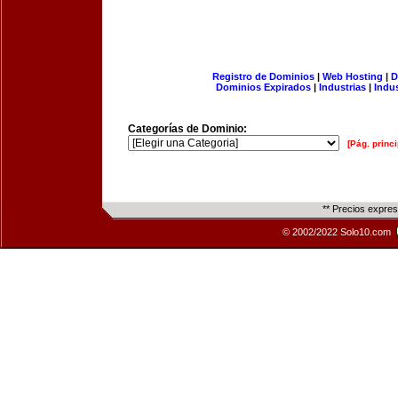
Registro de Dominios
|
Web Hosting
|
D
Dominios Expirados
|
Industrias
|
Indu
Categorías de Dominio:
[Pág. princi
** Precios expre
© 2002/2022 Solo10.com