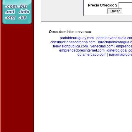
Precio Ofrecido $
Otros dominios en venta:
portaldeuruguay.com
|
portaldevenezuela.c
construccionescordoba.com
|
directorionicaragua.
televisionpublica.com
|
venecitas.com
|
emprende
emprendedoresinternet.com
|
dineroglobal.c
guiamercado.com
|
panamapropi