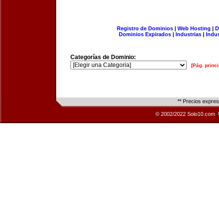
Registro de Dominios
|
Web Hosting
|
D
Dominios Expirados
|
Industrias
|
Indu
Categorías de Dominio:
[Pág. princi
** Precios expre
© 2002/2022 Solo10.com